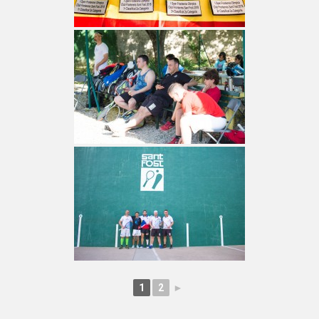
1
2
►