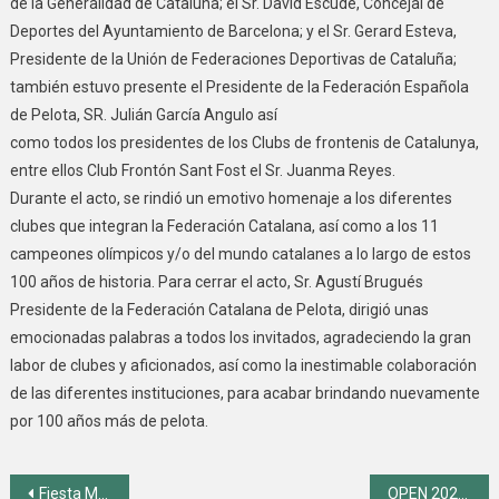
de la Generalidad de Cataluña; el Sr. David Escudé, Concejal de
Deportes del Ayuntamiento de Barcelona; y el Sr. Gerard Esteva,
Presidente de la Unión de Federaciones Deportivas de Cataluña;
también estuvo presente el Presidente de la Federación Española
de Pelota, SR. Julián García Angulo así
como todos los presidentes de los Clubs de frontenis de Catalunya,
entre ellos Club Frontón Sant Fost el Sr. Juanma Reyes.
Durante el acto, se rindió un emotivo homenaje a los diferentes
clubes que integran la Federación Catalana, así como a los 11
campeones olímpicos y/o del mundo catalanes a lo largo de estos
100 años de historia. Para cerrar el acto, Sr. Agustí Brugués
Presidente de la Federación Catalana de Pelota, dirigió unas
emocionadas palabras a todos los invitados, agradeciendo la gran
labor de clubes y aficionados, así como la inestimable colaboración
de las diferentes instituciones, para acabar brindando nuevamente
por 100 años más de pelota.
Navegación de entradas
Fiesta Mayor Sant Fost 2024
OPEN 2026 – 25 de Julio