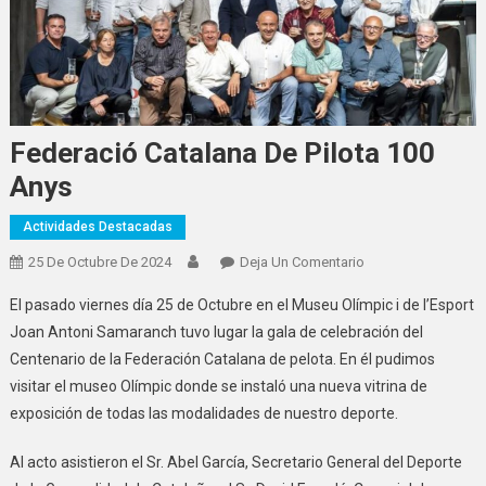
Federació Catalana De Pilota 100
Anys
Actividades Destacadas
25 De Octubre De 2024
Deja Un Comentario
En Federació
Catalana De Pilota
El pasado viernes día 25 de Octubre en el Museu Olímpic i de l’Esport
100 Anys
Joan Antoni Samaranch tuvo lugar la gala de celebración del
Centenario de la Federación Catalana de pelota. En él pudimos
visitar el museo Olímpic donde se instaló una nueva vitrina de
exposición de todas las modalidades de nuestro deporte.
Al acto asistieron el Sr. Abel García, Secretario General del Deporte