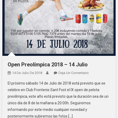
Open Preolímpica 2018 – 14 Julio
14 De Julio De 2018
Deja Un Comentario
En Open
Preolímpica 2018
El próximo sábado 14 de Julio de 2018 está previsto que se
– 14 Julio
celebre en Club Frontenis Sant Fost el IX open de pelota
preolímpica, este año está previsto que la duración sea de un
único día de 8 de la mañana a 20:00h. Seguiremos
informando por este medio cualquier novedad y
posteriormente subiremos las fotos […]