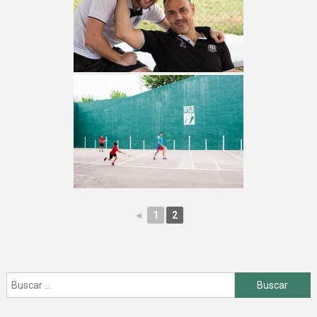
◄
1
2
Buscar: